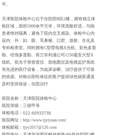
平。
天津医院体检中心位于住院部B区2楼，拥有独立体
检区域，面积1000余平方米，环境宽敞舒适，与病
患者绝对隔离，避免了院内交叉感染。体检中心内
设内、外、妇、眼、耳鼻喉、口腔、放射、生化及
专科检查室。同时拥有C型臂电视X光机、彩色多普
勒、经颅多普勒、荷兰菲利浦公司1250毫安大型X
线机、双光子骨密度仪、肌电图仪及电视监护系统
等先进的医疗设备，为临床诊断、治疗提供了可靠
的依据。对检出阳性体征的客户提供绿色就医通道
及时安排就诊，住院治疗
医院名称：天津医院体检中心
医院等级：三级甲等
022-60933738
体检电话：
医院网址：
http://www.tjyiyuan.com/
体检邮箱：tjyy2017@126.com
医院地址：天津市河西区解放南路406号住院部2楼