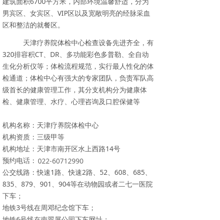
建筑面积6700平方米，内部环境温馨舒适，分为
男宾区、女宾区、VIP区以及宽敞明亮的经脉采血
区和整洁的就餐区。
天津疗养院体检中心检查设备先进齐全，有
320排容积CT、DR、多功能彩色多普勒、全自动
生化分析仪等；体检流程规范，实行最人性化的体
检通道；体检中心有强大的专家团队，负责军队高
级首长的健康管理工作，其分支机构分为健康体
检、健康管理、水疗、心理咨询及口腔保健等
机构名称：天津疗养院体检中心
机构资质：三级甲等
机构地址：天津市南开区水上西路14号
预约电话：
022-60712990
公交线路：快速1路、快速2路、52、608、685、
835、879、901、904等在动物园或者二七一医院
下车；
地铁3号线在周邓纪念馆下车；
地铁6号线在南翠屏公园下车网址：