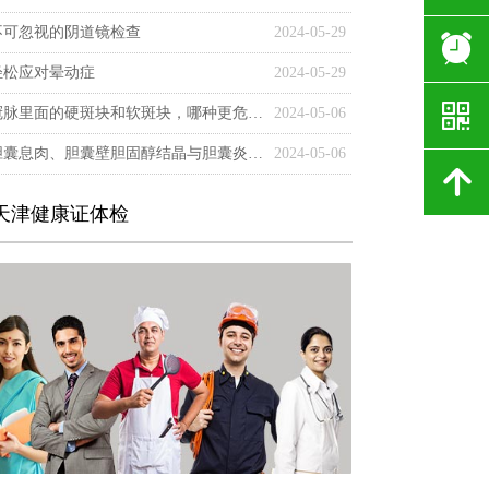
不可忽视的阴道镜检查
2024-05-29
뀥
轻松应对晕动症
2024-05-29
낃
冠脉里面的硬斑块和软斑块，哪种更危险?
2024-05-06
胆囊息肉、胆囊壁胆固醇结晶与胆囊炎、胆囊结石有关系吗?
2024-05-06
녕
天津健康证体检