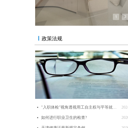
1
2
政策法规
"入职体检”视角透视用工自主权与平等就业权
202
넷
如何进行职业卫生的检查?
202
넷
天津健康证最新规定条例
202