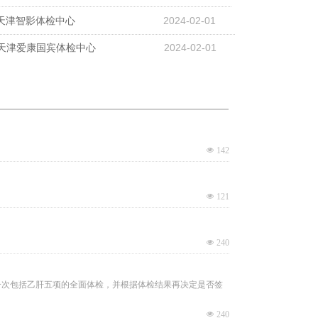
天津智影体检中心
2024-02-01
天津爱康国宾体检中心
2024-02-01
넶
142
넶
121
넶
240
一次包括乙肝五项的全面体检，并根据体检结果再决定是否签
넶
240