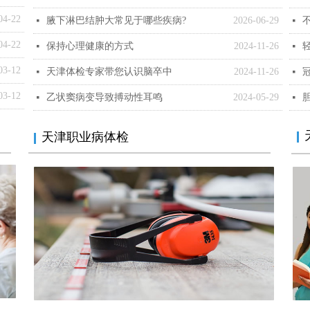
04-22
腋下淋巴结肿大常见于哪些疾病?
2026-06-29
넷
넷
04-22
保持心理健康的方式
2024-11-26
넷
넷
03-12
天津体检专家带您认识脑卒中
2024-11-26
넷
넷
03-12
乙状窦病变导致搏动性耳鸣
2024-05-29
넷
넷
天津职业病体检