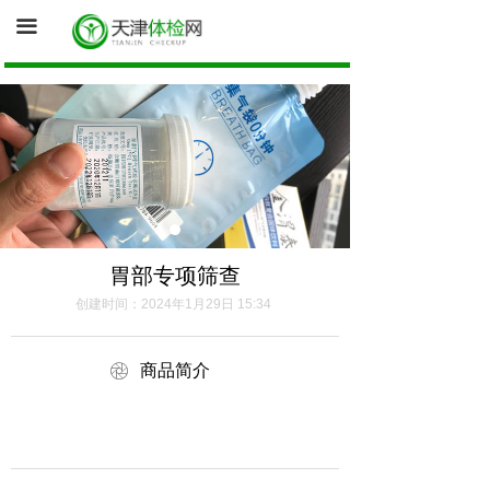
首页
끀
询底价（医院体检中心为您报价）
促销体检卡
体检资讯
健康证体检
胃部专项筛查
创建时间：
2024年1月29日
15:34
ꁵ
商品简介