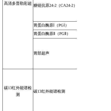
高清多普勒彩超
糖链抗原24-2（CA24-2）
胃蛋白酶原Ⅰ（PGⅠ）
胃蛋白酶原Ⅱ（PGⅡ）
胃部超声
碳13红外能谱检
碳13红外能谱检测
测