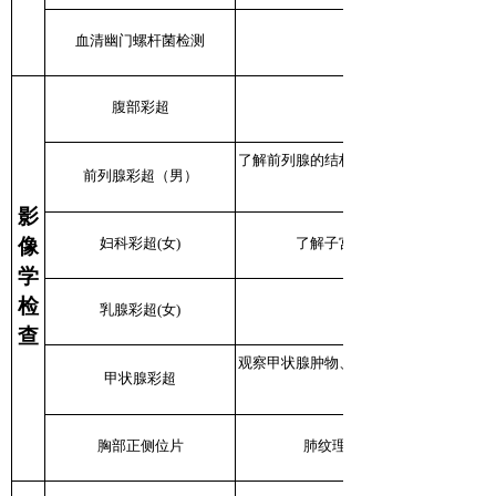
血清幽门螺杆菌检测
腹部彩超
了解前列腺的结构和状态。结构方面要
前列腺彩超（男）
影
像
妇科彩超(女)
了解子宫形态、大小，子宫肌
学
检
乳腺彩超(女)
查
观察甲状腺肿物、结节、肿大、炎症，
甲状腺彩超
胸部正侧位片
肺纹理走向、心脏、肺、膈肌