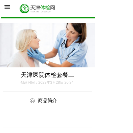
首页
끀
询底价（医院体检中心为您报价）
促销体检卡
体检资讯
健康证体检
天津医院体检套餐二
创建时间：
2023年3月28日
20:34
ꁵ
商品简介