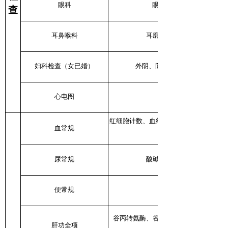
眼科
眼睑、结膜、角膜、虹膜
查
耳鼻喉科
耳廓、外耳道、鼓膜、鼻中
妇科检查（女已婚）
外阴、阴道、宫颈、子宫体、
心电图
红细胞计数、血红蛋白、血小板计数、
血常规
尿常规
酸碱度、亚硝酸盐、葡萄糖
便常规
谷丙转氨酶、谷草转氨酶、总胆红素、
肝功全项