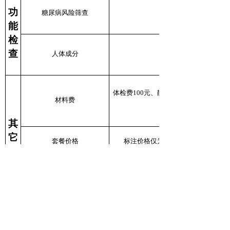
功
糖尿病风险筛查
能
检
查
人体成分
体检费100元、静脉采血5元、静脉采血材
材料费
1.05元、一次性使用鼻
其
它
套餐价格
标注价格仅为参考价，体检项目及
免费营养早餐
备注：天津医院体检时间：周一至周
五早上8：00-11：30(采血时间截至10：
00);