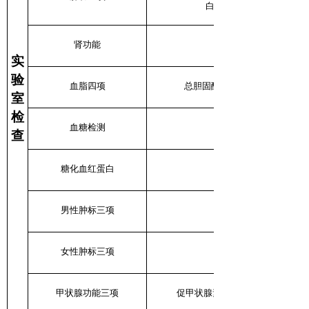
白、球蛋白、白蛋白/球
肾功能
实
验
血脂四项
总胆固醇、甘油三酯、低密度
室
检
血糖检测
查
糖化血红蛋白
男性肿标三项
女性肿标三项
甲状腺功能三项
促甲状腺素（TSH)、游离三碘甲状腺