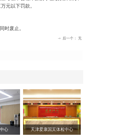
三万元以下罚款。
》同时废止。
后一个：
无
ꁹ
中心
天津爱康国宾体检中心